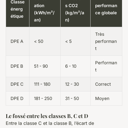
Classe
ation
s CO2
performan
énerg
(kWh/m²/
(kg/m²/a
ce globale
étique
an)
n)
Très
DPE A
< 50
< 5
performan
t
Performan
DPE B
51 - 90
6 - 10
t
DPE C
111 - 180
12 - 30
Correct
DPE D
181 - 250
31 - 50
Moyen
Le fossé entre les classes B, C et D
Entre la classe C et la classe B, l’écart de