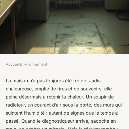
Accueil
›
Environnement
ENVIRONNEMENT
Pourquoi votre logement
La maison n’a pas toujours été froide. Jadis
chaleureuse, emplie de rires et de souvenirs, elle
n'atteint-il pas le DPE classe C
peine désormais à retenir la chaleur. Un soupir de
?
radiateur, un courant d’air sous la porte, des murs qui
suintent l’humidité : autant de signes que le temps a
Joséphine
•
28/06/2026 07:03
•
12 min de lecture
passé. Quand le diagnostiqueur arrive, sacoche en