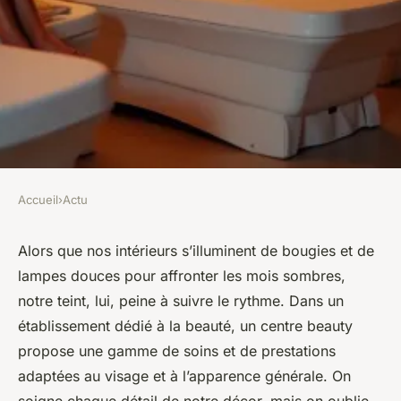
Accueil
›
Actu
ACTU
Profitez d'un centre de
Alors que nos intérieurs s’illuminent de bougies et de
lampes douces pour affronter les mois sombres,
bronzage à Molenbeek pour
notre teint, lui, peine à suivre le rythme. Dans un
avoir une bonne mine
établissement dédié à la beauté, un centre beauty
propose une gamme de soins et de prestations
Gordon
•
08/07/2026 19:34
•
10 min de lecture
adaptées au visage et à l’apparence générale. On