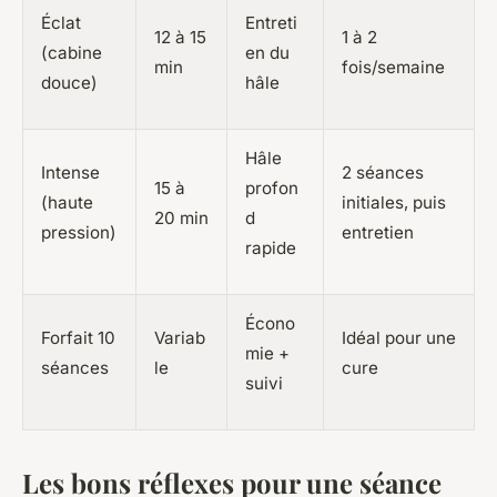
Éclat
Entreti
12 à 15
1 à 2
(cabine
en du
min
fois/semaine
douce)
hâle
Hâle
Intense
2 séances
15 à
profon
(haute
initiales, puis
20 min
d
pression)
entretien
rapide
Écono
Forfait 10
Variab
Idéal pour une
mie +
séances
le
cure
suivi
Les bons réflexes pour une séance