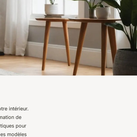
re intérieur.
rmation de
atiques pour
 les modèles