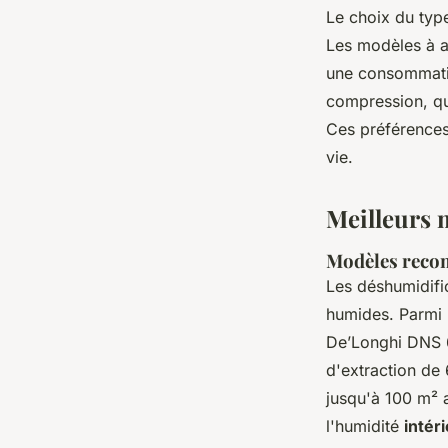
Le choix du type
Les modèles à ad
une consommatio
compression, qu
Ces préférences 
vie.
Meilleurs 
Modèles reco
Les déshumidific
humides. Parmi
De’Longhi DNS 6
d'extraction de 
jusqu'à 100 m² a
l'humidité
intér