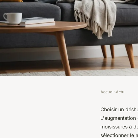
Accueil
›
Actu
ACTU
Meilleur déshumidif
Choisir un déshu
L'augmentation d
conseils pour un cho
moisissures à d
sélectionner le