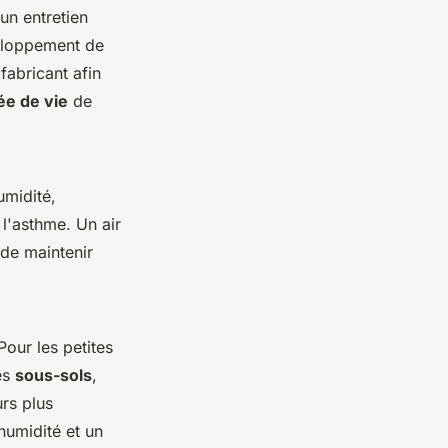
n entretien
veloppement de
fabricant afin
ée de vie
de
umidité,
 l'asthme. Un air
 de maintenir
Pour les petites
Les
sous-sols
,
rs plus
humidité et un