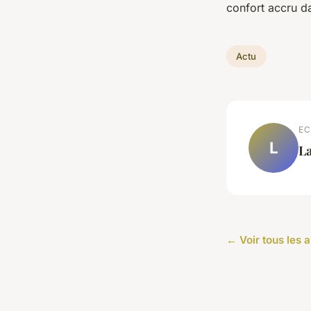
confort accru d
Actu
EC
L
L
← Voir tous les a