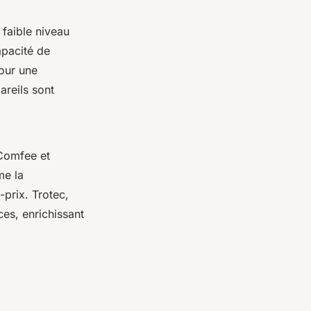
 faible niveau
pacité de
pour une
areils sont
Comfee et
me la
-prix. Trotec,
ces, enrichissant