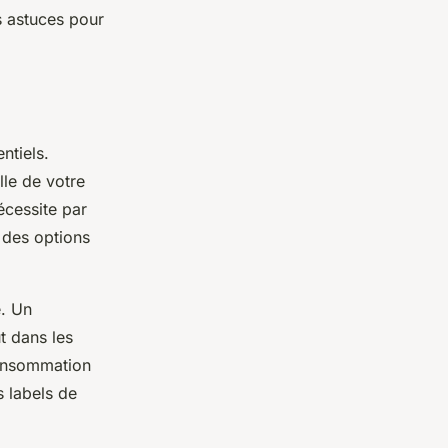
s astuces pour
ntiels.
lle de votre
écessite par
 des options
e. Un
t dans les
consommation
 labels de