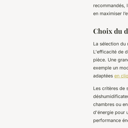
recommandés, le
Lana
•
19 février 2025
•
3 min de lecture
en maximiser l’e
Choix du d
La sélection du 
L'efficacité de 
pièce. Une grand
exemple un modè
adaptées
en cli
Les critères de 
déshumidificateu
chambres ou en 
d'énergie pour 
performance én