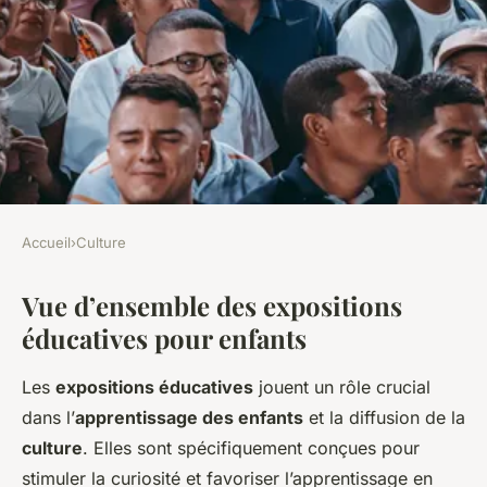
Accueil
›
Culture
CULTURE
Vue d’ensemble des expositions
Les Expositions Éducatives
éducatives pour enfants
pour Enfants : Un Atout
Incontournable pour
Les
expositions éducatives
jouent un rôle crucial
l'Apprentissage
dans l’
apprentissage des enfants
et la diffusion de la
culture
. Elles sont spécifiquement conçues pour
Lana
•
27 février 2025
•
5 min de lecture
stimuler la curiosité et favoriser l’apprentissage en