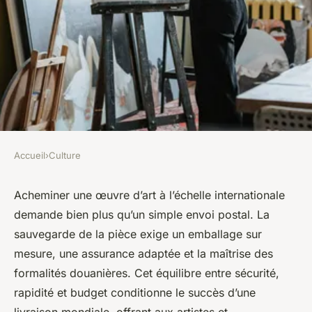
Accueil
›
Culture
CULTURE
Livraison mondiale d'art : la
Acheminer une œuvre d’art à l’échelle internationale
demande bien plus qu’un simple envoi postal. La
créativité à votre porte
sauvegarde de la pièce exige un emballage sur
mesure, une assurance adaptée et la maîtrise des
Lana
•
22 septembre 2025
•
5 min de lecture
formalités douanières. Cet équilibre entre sécurité,
rapidité et budget conditionne le succès d’une